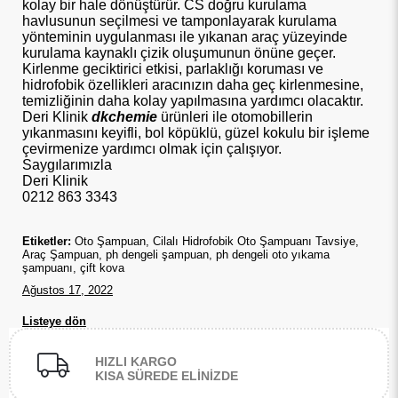
kolay bir hale dönüştürür. CS doğru kurulama
havlusunun seçilmesi ve tamponlayarak kurulama
yönteminin uygulanması ile yıkanan araç yüzeyinde
kurulama kaynaklı çizik oluşumunun önüne geçer.
Kirlenme geciktirici etkisi, parlaklığı koruması ve
hidrofobik özellikleri aracınızın daha geç kirlenmesine,
temizliğinin daha kolay yapılmasına yardımcı olacaktır.
Deri Klinik
dkchemie
ürünleri ile otomobillerin
yıkanmasını keyifli, bol köpüklü, güzel kokulu bir işleme
çevirmenize yardımcı olmak için çalışıyor.
Saygılarımızla
Deri Klinik
0212 863 3343
Etiketler:
Oto Şampuan, Cilalı Hidrofobik Oto Şampuanı Tavsiye,
Araç Şampuan, ph dengeli şampuan, ph dengeli oto yıkama
şampuanı, çift kova
Ağustos 17, 2022
Listeye dön
HIZLI KARGO
KISA SÜREDE ELİNİZDE